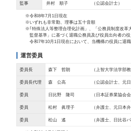
監事
井村 順子
（公認会計士）
※令和8年7月1日現在
※いずれも非常勤、理事は五十音順
※｢特殊法人等整理合理化計画」、「公務員制度改革
監督基準」に基づく退職公務員及び役員出向者の役
令和7年10月1日現在において、当機構の役員に退
運営委員
委員長
森下 哲朗
（上智大学法学部教
委員長代理
森 公高
（公認会計士、元日
委員
日比野 隆司
（日本証券業協会会
委員
松村 眞理子
（弁護士、元日本弁
委員
松山 遙
（弁護士、日比谷パ