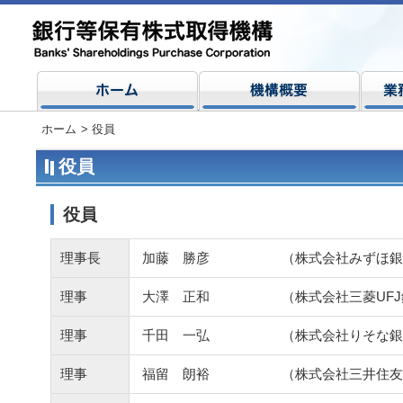
ホーム
>
役員
役員
役員
理事長
加藤 勝彦
（株式会社みずほ銀
理事
大澤 正和
（株式会社三菱UF
理事
千田 一弘
（株式会社りそな銀
理事
福留 朗裕
（株式会社三井住友